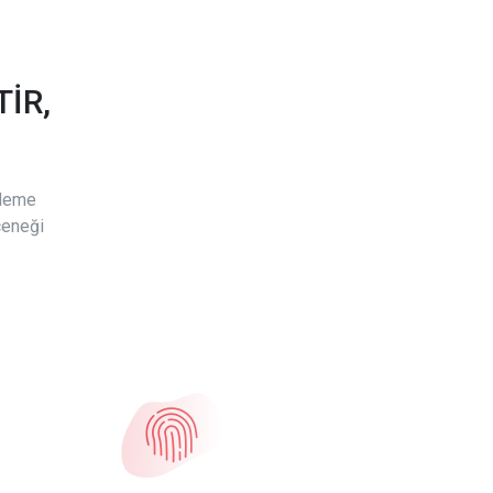
İR,
ödeme
çeneği