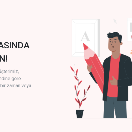
ASINDA
N!
üşterimiz,
endine göre
i bir zaman veya