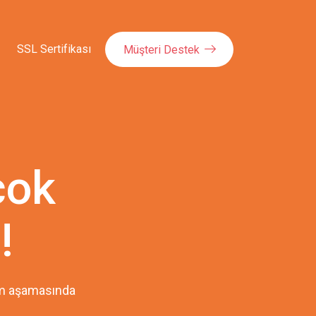
SSL Sertifikası
Müşteri Destek
çok
!
pım aşamasında